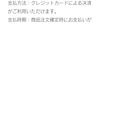
支払方法：クレジットカードによる決済
がご利用いただけます。
支払時期：商品注文確定時にお支払いが
確定いたします。
商品のお届け時期
代金のお支払い確定後、10営業日以内
にに発送いたします。
後払い決済の場合は注文確定後、10営
業日以内にに発送いたします。
返品について
商品に欠陥がある場合をのぞき、基本的
には返品には応じません。